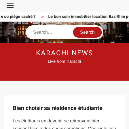
Skip
to
re ou piège caché ?
Le bon coin immobilier location Bas Rhin po
content
Search
KARACHI NEWS
Live from Karachi
Bien choisir sa résidence étudiante
Les étudiants en devenir se retrouvent bien
souvent face à des choix cornéliens. Choisir le lieu