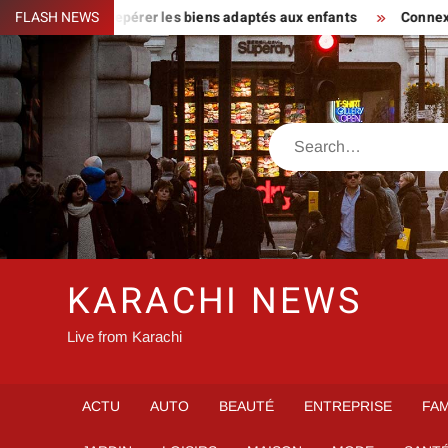
Skip
our familles : repérer les biens adaptés aux enfants
FLASH NEWS
Connexion
to
content
Search
KARACHI NEWS
Live from Karachi
ACTU
AUTO
BEAUTÉ
ENTREPRISE
FAM