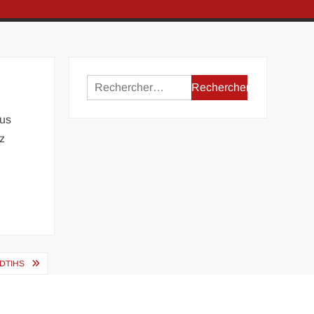
Rechercher :
lus
ez
DTIHS