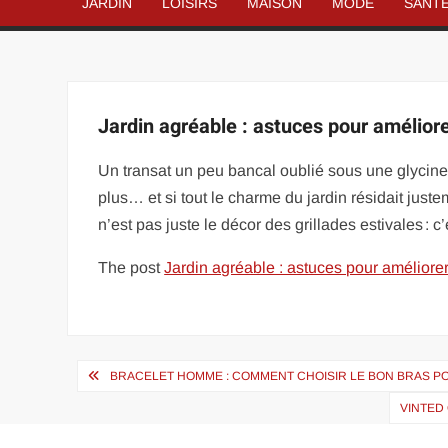
JARDIN
LOISIRS
MAISON
MODE
SANT
Jardin agréable : astuces pour améliore
Un transat un peu bancal oublié sous une glycine,
plus… et si tout le charme du jardin résidait justem
n’est pas juste le décor des grillades estivales : c
The post
Jardin agréable : astuces pour améliorer
Navigation
BRACELET HOMME : COMMENT CHOISIR LE BON BRAS P
de
VINTED
l’article