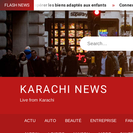
Skip
our familles : repérer les biens adaptés aux enfants
FLASH NEWS
Connexion
to
content
Search
KARACHI NEWS
Live from Karachi
ACTU
AUTO
BEAUTÉ
ENTREPRISE
FAM