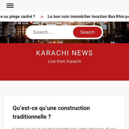
Skip
to
re ou piège caché ?
Le bon coin immobilier location Bas Rhin po
content
Search
KARACHI NEWS
Live from Karachi
Qu’est-ce qu’une construction
traditionnelle ?