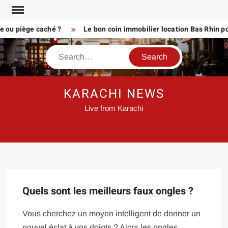
Skip
to
e ou piège caché ?
Le bon coin immobilier location Bas Rhin po
content
Search
KARACHI NEWS
Live from Karachi
Quels sont les meilleurs faux ongles ?
Vous cherchez un moyen intelligent de donner un
nouvel éclat à vos doigts ? Alors les ongles