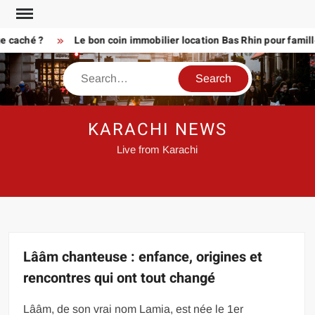
Skip
to
aché ?
Le bon coin immobilier location Bas Rhin pour familles :
content
Search
KARACHI NEWS
Live from Karachi
Lââm chanteuse : enfance, origines et
rencontres qui ont tout changé
Lââm, de son vrai nom Lamia, est née le 1er