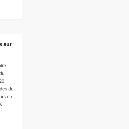
s sur
tre
 du
20,
udes de
eurs en
s