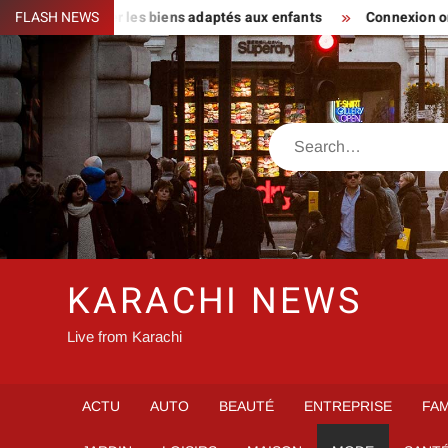
Skip
s : repérer les biens adaptés aux enfants
FLASH NEWS
Connexion orchestrav
to
content
Search
KARACHI NEWS
Live from Karachi
ACTU
AUTO
BEAUTÉ
ENTREPRISE
FAM