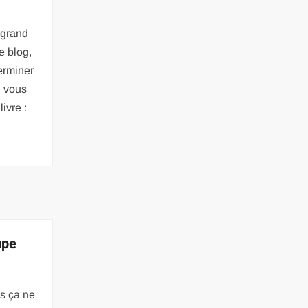
 grand
e blog,
erminer
i vous
ivre :
upe
is ça ne