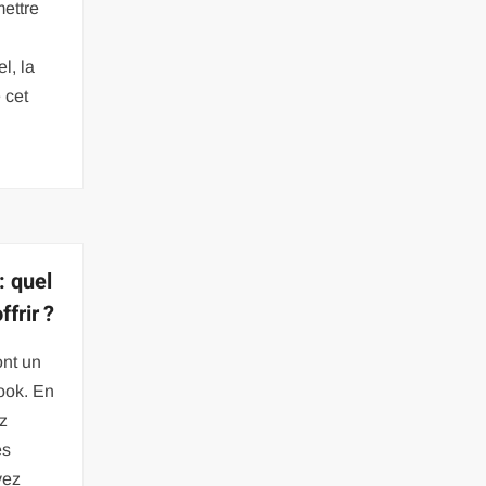
mettre
l, la
 cet
 quel
frir ?
ont un
look. En
z
es
vez