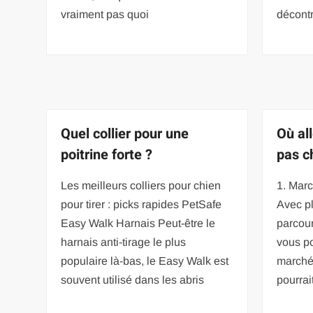
vraiment pas quoi
décont
Quel collier pour une
Où al
poitrine forte ?
pas c
Les meilleurs colliers pour chien
1. Mar
pour tirer : picks rapides PetSafe
Avec p
Easy Walk Harnais Peut-être le
parcour
harnais anti-tirage le plus
vous po
populaire là-bas, le Easy Walk est
marché
souvent utilisé dans les abris
pourrait