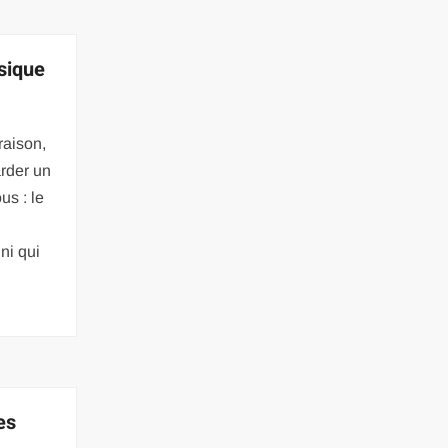
sique
raison,
rder un
us : le
u
uni qui
es