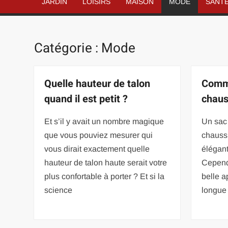
JARDIN
LOISIRS
MAISON
MODE
SANT
Catégorie :
Mode
Quelle hauteur de talon
Comme
quand il est petit ?
chaus
Et s’il y avait un nombre magique
Un sac 
que vous pouviez mesurer qui
chauss
vous dirait exactement quelle
élégant
hauteur de talon haute serait votre
Cependa
plus confortable à porter ? Et si la
belle 
science
longue 