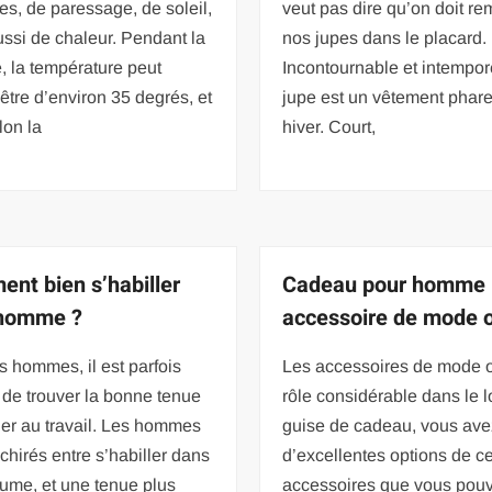
s, de paressage, de soleil,
veut pas dire qu’on doit re
ssi de chaleur. Pendant la
nos jupes dans le placard.
, la température peut
Incontournable et intempore
 être d’environ 35 degrés, et
jupe est un vêtement phare
lon la
hiver. Court,
nt bien s’habiller
Cadeau pour homme :
 homme ?
accessoire de mode of
s hommes, il est parfois
Les accessoires de mode 
le de trouver la bonne tenue
rôle considérable dans le 
ler au travail. Les hommes
guise de cadeau, vous ave
chirés entre s’habiller dans
d’excellentes options de c
ume, et une tenue plus
accessoires que vous pou