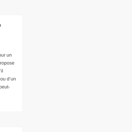
e
our un
propose
il
 ou d’un
peut-