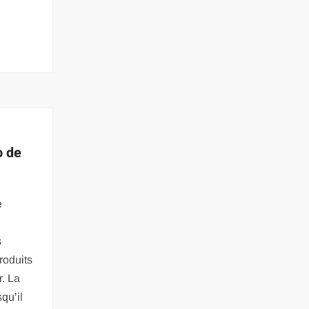
o de
e
s
roduits
r. La
qu’il