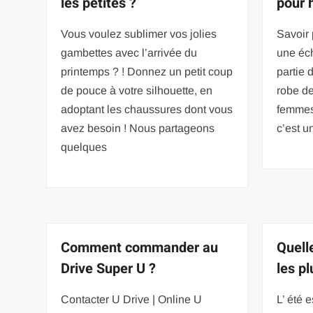
les petites ?
pour
Vous voulez sublimer vos jolies
Savoir 
gambettes avec l’arrivée du
une éch
printemps ? ! Donnez un petit coup
partie 
de pouce à votre silhouette, en
robe d
adoptant les chaussures dont vous
femmes
avez besoin ! Nous partageons
c’est 
quelques
Comment commander au
Quell
Drive Super U ?
les p
Contacter U Drive | Online U
L’ été 