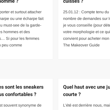
 homme ?
cuisses ?
porter et surtout attacher
25.01.12 : Compte tenu du
arpe ou une écharpe fait
nombre de demandes sur l
du must-see de la garde-
je vous conseille (pour dét
es hommes et des
votre morphologie et ce qu
… Si pour les femmes
convient pour acheter mon l
un peu comme
The Makeover Guide
es sont les sneakers
Quel haut avec une j
lus confortables ?
courte ?
est souvent synonyme de
L’été est derrière nous, ma