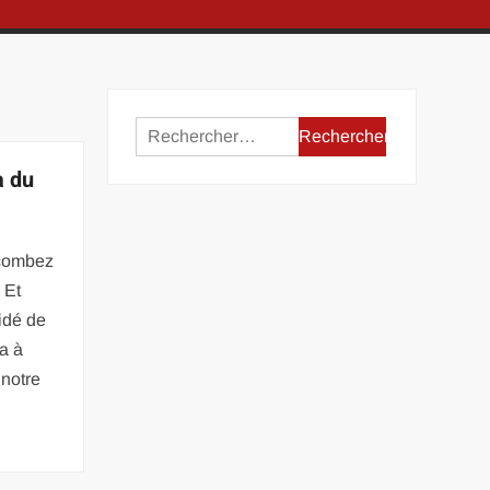
Rechercher :
a du
ccombez
 Et
idé de
a à
 notre