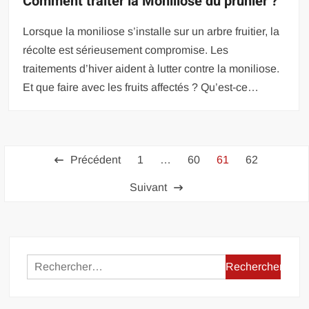
Comment traiter la Moniliose du prunier ?
Lorsque la moniliose s’installe sur un arbre fruitier, la
récolte est sérieusement compromise. Les
traitements d’hiver aident à lutter contre la moniliose.
Et que faire avec les fruits affectés ? Qu’est-ce…
Pagination
Précédent
1
…
60
61
62
des
Suivant
publications
Rechercher :