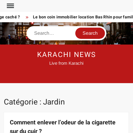
Skip
to
caché ?
Le bon coin immobilier location Bas Rhin pour familles 
content
Search
KARACHI NEWS
Live from Karachi
Catégorie :
Jardin
Comment enlever l’odeur de la cigarette
sur du cuir ?