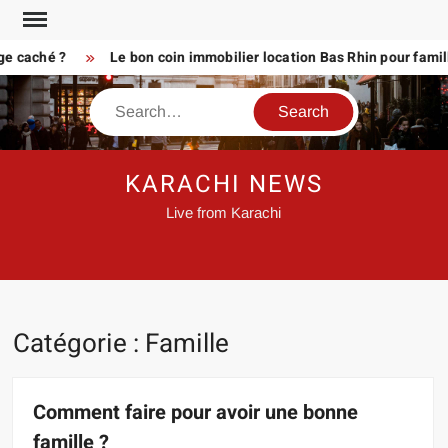
Skip
to
caché ?
Le bon coin immobilier location Bas Rhin pour familles 
content
Search
KARACHI NEWS
Live from Karachi
Catégorie :
Famille
Comment faire pour avoir une bonne
famille ?