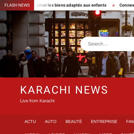
Skip
our familles : repérer les biens adaptés aux enfants
FLASH NEWS
Connexion
to
content
Search
KARACHI NEWS
Live from Karachi
ACTU
AUTO
BEAUTÉ
ENTREPRISE
FAM