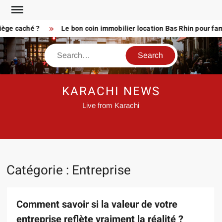
Skip
to
e caché ?
Le bon coin immobilier location Bas Rhin pour famille
content
Search
KARACHI NEWS
Live from Karachi
Catégorie :
Entreprise
Comment savoir si la valeur de votre
entreprise reflète vraiment la réalité ?