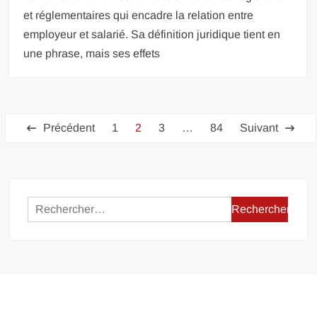
et réglementaires qui encadre la relation entre
employeur et salarié. Sa définition juridique tient en
une phrase, mais ses effets
Pagination
Précédent
1
2
3
…
84
Suivant
des
publications
Rechercher :