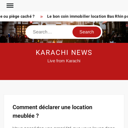
Skip
to
e ou piège caché ?
Le bon coin immobilier location Bas Rhin po
content
Search
KARACHI NEWS
Live from Karachi
Comment déclarer une location
meublée ?