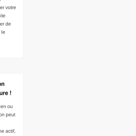
r votre
ite
ler de
 le
on
ure !
ien ou
ion peut
e actif,