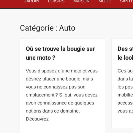
JARDIN
LOISIRS
MAISON
MODE
SANT
Catégorie :
Auto
Où se trouve la bougie sur
Des s
une moto ?
le loo
Vous disposez d’une moto et vous
Ces aut
désirez placer une bougie, mais
dans l
vous ne connaissez pas son
les pos
emplacement ? Si oui, vous devez
mobilie
avoir connaissance de quelques
accesso
notions dans ce domaine.
vous a
Découvrez