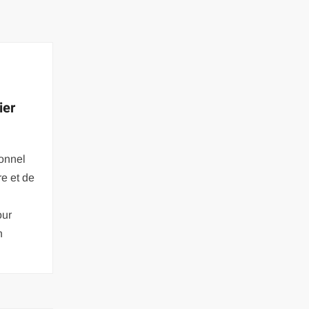
ier
ionnel
re et de
our
n