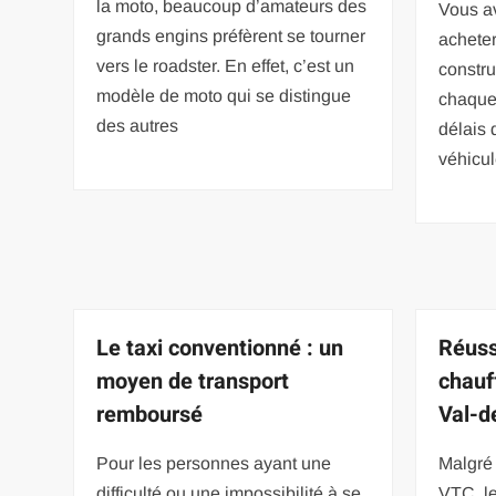
la moto, beaucoup d’amateurs des
Vous av
grands engins préfèrent se tourner
acheter
vers le roadster. En effet, c’est un
constru
modèle de moto qui se distingue
chaque 
des autres
délais 
véhicul
Le taxi conventionné : un
Réuss
moyen de transport
chauf
remboursé
Val-d
Pour les personnes ayant une
Malgré 
difficulté ou une impossibilité à se
VTC, le