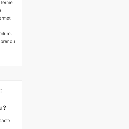
 terme
a
ermet
iture.
iorer ou
:
u ?
pacte
a