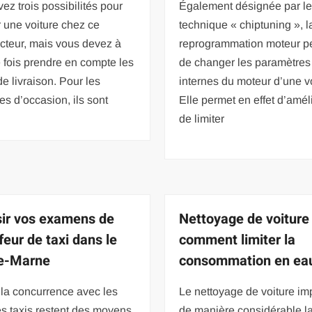
ez trois possibilités pour
Également désignée par le
 une voiture chez ce
technique « chiptuning », l
cteur, mais vous devez à
reprogrammation moteur p
fois prendre en compte les
de changer les paramètres
de livraison. Pour les
internes du moteur d’une vo
es d’occasion, ils sont
Elle permet en effet d’amél
de limiter
ir vos examens de
Nettoyage de voiture 
feur de taxi dans le
comment limiter la
e-Marne
consommation en ea
la concurrence avec les
Le nettoyage de voiture im
s taxis restent des moyens
de manière considérable l