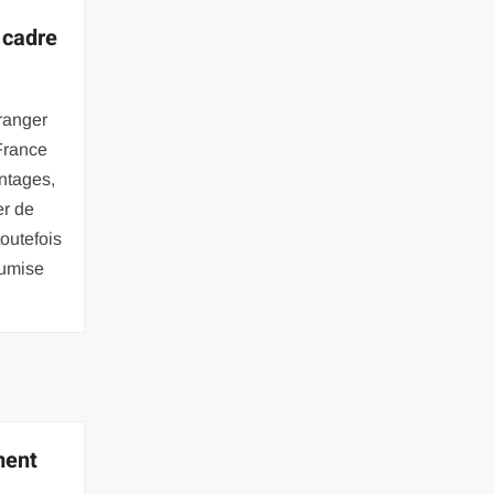
e cadre
tranger
 France
ntages,
er de
toutefois
oumise
ment