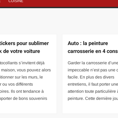
É
CUISINE
tickers pour sublimer
Auto : la peinture
k de votre voiture
carrosserie en 4 cons
ocollants s’invitent déjà
Garder la carrosserie d’une
a maison, vous pouvez alors
impeccable n’est pas une 
itionner sur les murs, le
facile. En plus des divers
r ou vos différents
entretiens, il faut porter un
ires. Ils ont tendance à
attention toute particulière 
pporter de bons souvenirs
peinture. Cette dernière jo