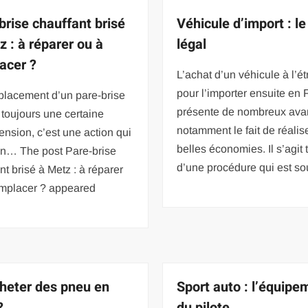
brise chauffant brisé
Véhicule d’import : l
z : à réparer ou à
légal
acer ?
L’achat d’un véhicule à l’é
pour l’importer ensuite en
placement d’un pare-brise
présente de nombreux ava
 toujours une certaine
notamment le fait de réalis
nsion, c’est une action qui
belles économies. Il s’agit 
en… The post Pare-brise
d’une procédure qui est s
nt brisé à Metz : à réparer
emplacer ? appeared
heter des pneu en
Sport auto : l’équipe
?
du pilote