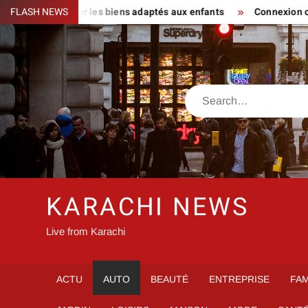
Skip
s : repérer les biens adaptés aux enfants
FLASH NEWS
Connexion orchestrav
to
content
Search
KARACHI NEWS
Live from Karachi
ACTU
AUTO
BEAUTÉ
ENTREPRISE
FAM