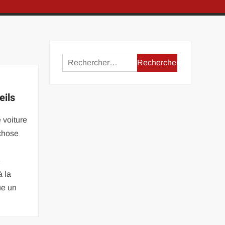
Rechercher :
eils
 voiture
chose
e
à la
ue un