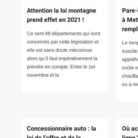
Attention la loi montagne
Pare-
prend effet en 2021 !
à Met
rempl
Ce sont 48 départements qui sont
concernés par cette législation et
Le rem
elle est sans doute méconnue
suscite
alors qu’il faut impérativement la
appréhe
prendre en compte. Entre le 1er
coûte 
novembre et le
chauffa
ou à r
Concessionnaire auto : la
Où ac
loi de l’offre et de la
ligne 