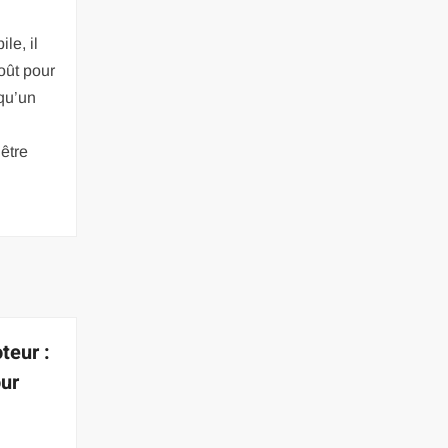
le, il
oût pour
 qu’un
être
teur :
ur