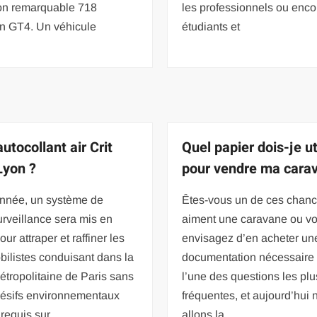
on remarquable 718
les professionnels ou enco
 GT4. Un véhicule
étudiants et
utocollant air Crit
Quel papier dois-je ut
Lyon ?
pour vendre ma cara
année, un système de
Êtes-vous un de ces chanc
rveillance sera mis en
aiment une caravane ou v
our attraper et raffiner les
envisagez d’en acheter un
ilistes conduisant dans la
documentation nécessaire 
tropolitaine de Paris sans
l’une des questions les plu
hésifs environnementaux
fréquentes, et aujourd’hui 
r requis sur
allons la