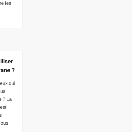
re les
iliser
vane ?
eux qui
ous
e ? La
est
s
nous